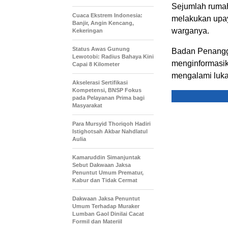
Sejumlah rumah
Cuaca Ekstrem Indonesia:
melakukan upa
Banjir, Angin Kencang,
warganya.
Kekeringan
Status Awas Gunung
Badan Penangg
Lewotobi: Radius Bahaya Kini
menginformasik
Capai 8 Kilometer
mengalami luka
Akselerasi Sertifikasi
Kompetensi, BNSP Fokus
pada Pelayanan Prima bagi
Masyarakat
Para Mursyid Thoriqoh Hadiri
Istighotsah Akbar Nahdlatul
Aulia
Kamaruddin Simanjuntak
Sebut Dakwaan Jaksa
Penuntut Umum Prematur,
Kabur dan Tidak Cermat
Dakwaan Jaksa Penuntut
Umum Terhadap Muraker
Lumban Gaol Dinilai Cacat
Formil dan Materiil