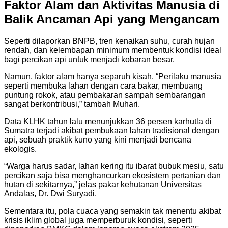
Faktor Alam dan Aktivitas Manusia di
Balik Ancaman Api yang Mengancam
Seperti dilaporkan BNPB, tren kenaikan suhu, curah hujan
rendah, dan kelembapan minimum membentuk kondisi ideal
bagi percikan api untuk menjadi kobaran besar.
Namun, faktor alam hanya separuh kisah. “Perilaku manusia
seperti membuka lahan dengan cara bakar, membuang
puntung rokok, atau pembakaran sampah sembarangan
sangat berkontribusi,” tambah Muhari.
Data KLHK tahun lalu menunjukkan 36 persen karhutla di
Sumatra terjadi akibat pembukaan lahan tradisional dengan
api, sebuah praktik kuno yang kini menjadi bencana
ekologis.
“Warga harus sadar, lahan kering itu ibarat bubuk mesiu, satu
percikan saja bisa menghancurkan ekosistem pertanian dan
hutan di sekitarnya,” jelas pakar kehutanan Universitas
Andalas, Dr. Dwi Suryadi.
Sementara itu, pola cuaca yang semakin tak menentu akibat
krisis iklim global juga memperburuk kondisi, seperti