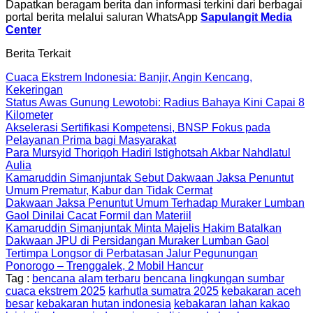
Dapatkan beragam berita dan informasi terkini dari berbagai
portal berita melalui saluran WhatsApp
Sapulangit Media
Center
Berita Terkait
Cuaca Ekstrem Indonesia: Banjir, Angin Kencang,
Kekeringan
Status Awas Gunung Lewotobi: Radius Bahaya Kini Capai 8
Kilometer
Akselerasi Sertifikasi Kompetensi, BNSP Fokus pada
Pelayanan Prima bagi Masyarakat
Para Mursyid Thoriqoh Hadiri Istighotsah Akbar Nahdlatul
Aulia
Kamaruddin Simanjuntak Sebut Dakwaan Jaksa Penuntut
Umum Prematur, Kabur dan Tidak Cermat
Dakwaan Jaksa Penuntut Umum Terhadap Muraker Lumban
Gaol Dinilai Cacat Formil dan Materiil
Kamaruddin Simanjuntak Minta Majelis Hakim Batalkan
Dakwaan JPU di Persidangan Muraker Lumban Gaol
Tertimpa Longsor di Perbatasan Jalur Pegunungan
Ponorogo – Trenggalek, 2 Mobil Hancur
Tag :
bencana alam terbaru
bencana lingkungan sumbar
cuaca ekstrem 2025
karhutla sumatra 2025
kebakaran aceh
besar
kebakaran hutan indonesia
kebakaran lahan kakao