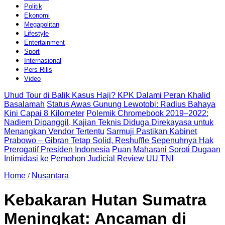
Politik
Ekonomi
Megapolitan
Lifestyle
Entertainment
Sport
Internasional
Pers Rilis
Video
Uhud Tour di Balik Kasus Haji? KPK Dalami Peran Khalid
Basalamah
Status Awas Gunung Lewotobi: Radius Bahaya
Kini Capai 8 Kilometer
Polemik Chromebook 2019–2022:
Nadiem Dipanggil, Kajian Teknis Diduga Direkayasa untuk
Menangkan Vendor Tertentu
Sarmuji Pastikan Kabinet
Prabowo – Gibran Tetap Solid, Reshuffle Sepenuhnya Hak
Prerogatif Presiden Indonesia
Puan Maharani Soroti Dugaan
Intimidasi ke Pemohon Judicial Review UU TNI
Home
/
Nusantara
Kebakaran Hutan Sumatra
Meningkat: Ancaman di