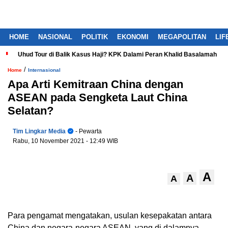
HOME
NASIONAL
POLITIK
EKONOMI
MEGAPOLITAN
LIF
Uhud Tour di Balik Kasus Haji? KPK Dalami Peran Khalid Basalamah
/
Home
Internasional
Apa Arti Kemitraan China dengan
ASEAN pada Sengketa Laut China
Selatan?
Tim Lingkar Media
- Pewarta
Rabu, 10 November 2021
- 12:49 WIB
A
A
A
Para pengamat mengatakan, usulan kesepakatan antara
China dan negara-negara ASEAN, yang di dalamnya