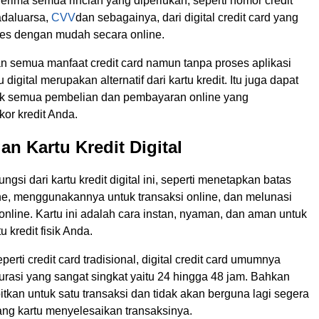
rima semua rincian yang diperlukan, seperti nomor credit
adaluarsa,
CVV
dan sebagainya, dari digital credit card yang
es dengan mudah secara online.
 semua manfaat credit card namun tanpa proses aplikasi
u digital merupakan alternatif dari kartu kredit. Itu juga dapat
uk semua pembelian dan pembayaran online yang
or kredit Anda.
n Kartu Kredit Digital
gsi dari kartu kredit digital ini, seperti menetapkan batas
ine, menggunakannya untuk transaksi online, dan melunasi
online. Kartu ini adalah cara instan, nyaman, dan aman untuk
 kredit fisik Anda.
erti credit card tradisional, digital credit card umumnya
urasi yang sangat singkat yaitu 24 hingga 48 jam. Bahkan
itkan untuk satu transaksi dan tidak akan berguna lagi segera
ng kartu menyelesaikan transaksinya.