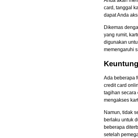
Anda akan mene
card, tanggal k
dapat Anda aks
Dikemas dengan
yang rumit, kart
digunakan unt
memengaruhi sk
Keuntunga
Ada beberapa fun
credit card onl
tagihan secara 
mengakses kartu
Namun, tidak sep
berlaku untuk d
beberapa diterb
setelah pemega