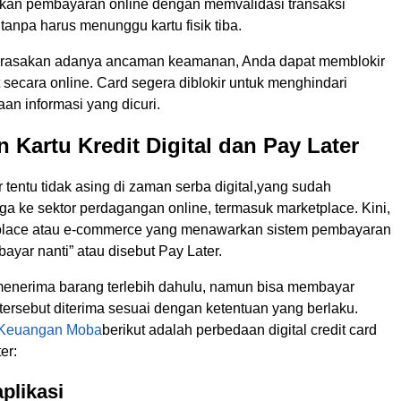
kan pembayaran online dengan memvalidasi transaksi
anpa harus menunggu kartu fisik tiba.
erasakan adanya ancaman keamanan, Anda dapat memblokir
t secara online. Card segera diblokir untuk menghindari
an informasi yang dicuri.
 Kartu Kredit Digital dan Pay Later
er tentu tidak asing di zaman serba digital,yang sudah
ga ke sektor perdagangan online, termasuk marketplace. Kini,
place atau e-commerce yang menawarkan sistem pembayaran
bayar nanti” atau disebut Pay Later.
enerima barang terlebih dahulu, namun bisa membayar
tersebut diterima sesuai dengan ketentuan yang berlaku.
Keuangan Moba
berikut adalah perbedaan digital credit card
er:
aplikasi