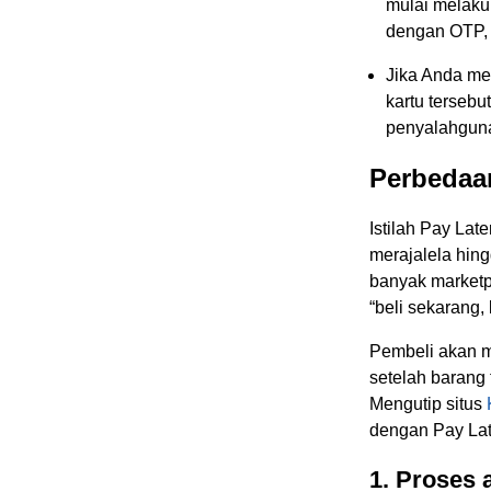
mulai melaku
dengan OTP, t
Jika Anda m
kartu tersebu
penyalahguna
Perbedaan
Istilah Pay Lat
merajalela hing
banyak market
“beli sekarang, 
Pembeli akan m
setelah barang 
Mengutip situs
dengan Pay Lat
1. Proses 