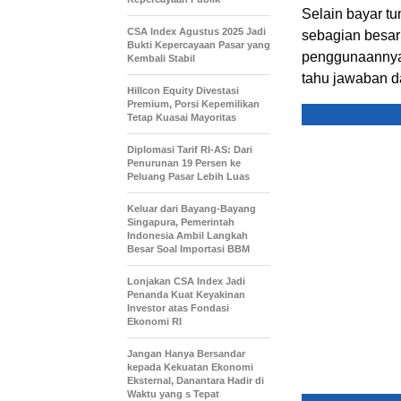
Selain bayar tu
CSA Index Agustus 2025 Jadi
sebagian besar
Bukti Kepercayaan Pasar yang
penggunaannya c
Kembali Stabil
tahu jawaban da
Hillcon Equity Divestasi
Premium, Porsi Kepemilikan
Tetap Kuasai Mayoritas
Diplomasi Tarif RI-AS: Dari
Penurunan 19 Persen ke
Peluang Pasar Lebih Luas
Keluar dari Bayang-Bayang
Singapura, Pemerintah
Indonesia Ambil Langkah
Besar Soal Importasi BBM
Lonjakan CSA Index Jadi
Penanda Kuat Keyakinan
Investor atas Fondasi
Ekonomi RI
Jangan Hanya Bersandar
kepada Kekuatan Ekonomi
Eksternal, Danantara Hadir di
Waktu yang s Tepat