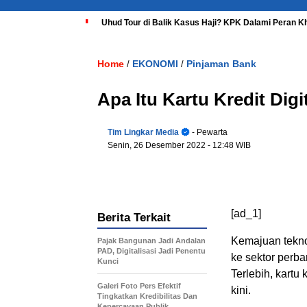
Uhud Tour di Balik Kasus Haji? KPK Dalami Peran K
Home
EKONOMI
Pinjaman Bank
/
/
Apa Itu Kartu Kredit Dig
Tim Lingkar Media
- Pewarta
Senin, 26 Desember 2022
- 12:48 WIB
[ad_1]
Berita Terkait
Kemajuan tekno
Pajak Bangunan Jadi Andalan
PAD, Digitalisasi Jadi Penentu
ke sektor perban
Kunci
Terlebih, kart
Galeri Foto Pers Efektif
kini.
Tingkatkan Kredibilitas Dan
Kepercayaan Publik