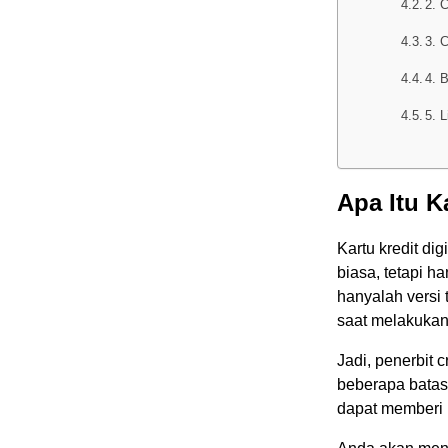
2. 
3. C
4. 
5. L
Apa Itu K
Kartu kredit digi
biasa, tetapi ha
hanyalah versi 
saat melakukan 
Jadi, penerbit
beberapa batas 
dapat memberi b