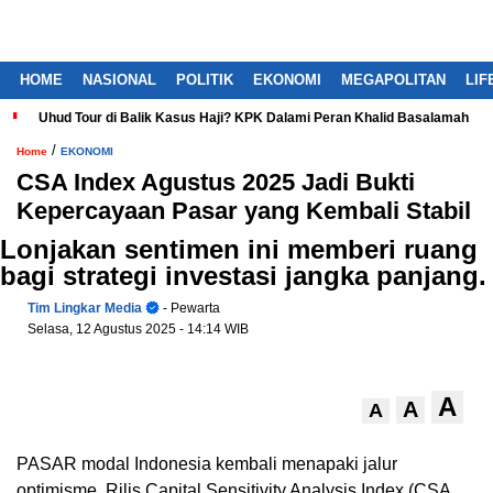
HOME
NASIONAL
POLITIK
EKONOMI
MEGAPOLITAN
LIF
Uhud Tour di Balik Kasus Haji? KPK Dalami Peran Khalid Basalamah
/
Home
EKONOMI
CSA Index Agustus 2025 Jadi Bukti
Kepercayaan Pasar yang Kembali Stabil
Lonjakan sentimen ini memberi ruang
bagi strategi investasi jangka panjang.
Tim Lingkar Media
- Pewarta
Selasa, 12 Agustus 2025
- 14:14 WIB
A
A
A
PASAR
modal Indonesia kembali menapaki jalur
optimisme. Rilis Capital Sensitivity Analysis Index (CSA