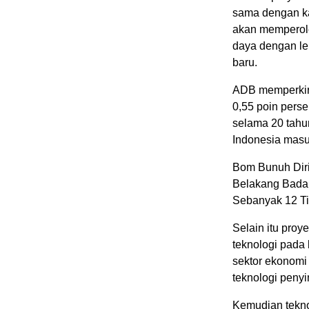
sama dengan ka
akan memperol
daya dengan le
baru.
ADB memperkira
0,55 poin pers
selama 20 tahu
Indonesia masu
Bom Bunuh Diri
Belakang Badan
Sebanyak 12 Ti
Selain itu pro
teknologi pada
sektor ekonomi 
teknologi penyi
Kemudian tekno