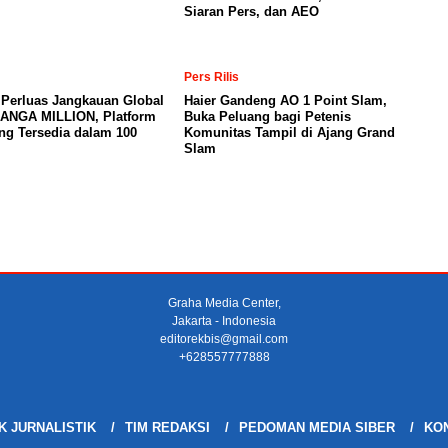
Siaran Pers, dan AEO
Pers Rilis
 Perluas Jangkauan Global
Haier Gandeng AO 1 Point Slam,
MANGA MILLION, Platform
Buka Peluang bagi Petenis
ng Tersedia dalam 100
Komunitas Tampil di Ajang Grand
Slam
Graha Media Center,
Jakarta - Indonesia
editorekbis@gmail.com
+628557777888
K JURNALISTIK
TIM REDAKSI
PEDOMAN MEDIA SIBER
KON