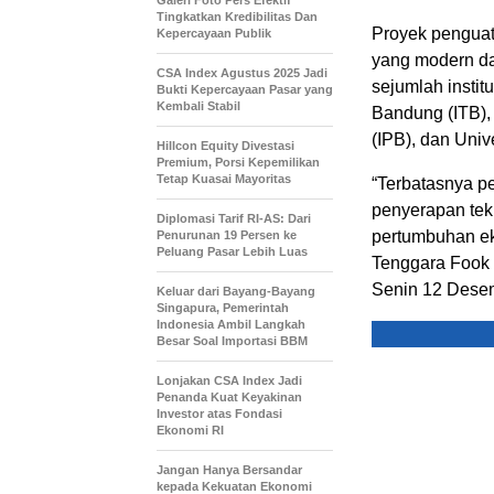
Galeri Foto Pers Efektif
Tingkatkan Kredibilitas Dan
Proyek penguata
Kepercayaan Publik
yang modern da
CSA Index Agustus 2025 Jadi
sejumlah institu
Bukti Kepercayaan Pasar yang
Kembali Stabil
Bandung (ITB), 
(IPB), dan Unive
Hillcon Equity Divestasi
Premium, Porsi Kepemilikan
Tetap Kuasai Mayoritas
“Terbatasnya p
penyerapan tek
Diplomasi Tarif RI-AS: Dari
pertumbuhan ek
Penurunan 19 Persen ke
Peluang Pasar Lebih Luas
Tenggara Fook 
Senin 12 Dese
Keluar dari Bayang-Bayang
Singapura, Pemerintah
Indonesia Ambil Langkah
Besar Soal Importasi BBM
Lonjakan CSA Index Jadi
Penanda Kuat Keyakinan
Investor atas Fondasi
Ekonomi RI
Jangan Hanya Bersandar
kepada Kekuatan Ekonomi