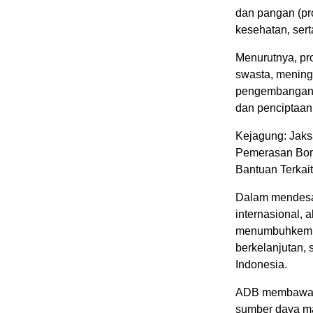
dan pangan (pr
kesehatan, sert
Menurutnya, pr
swasta, meningk
pengembangan d
dan penciptaan
Kejagung: Jaksa
Pemerasan Bom
Bantuan Terkai
Dalam mendesai
internasional,
menumbuhkemba
berkelanjutan,
Indonesia.
ADB membawa 
sumber daya man