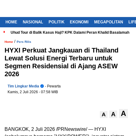
HOME
NASIONAL
POLITIK
EKONOMI
MEGAPOLITAN
LIF
Uhud Tour di Balik Kasus Haji? KPK Dalami Peran Khalid Basalamah
/
Home
Pers Rilis
HYXI Perkuat Jangkauan di Thailand
Lewat Solusi Energi Terbaru untuk
Segmen Residensial di Ajang ASEW
2026
Tim Lingkar Media
- Pewarta
Kamis, 2 Juli 2026
- 07:58 WIB
A
A
A
BANGKOK, 2 Juli 2026 /PRNewswire/ — HYXI