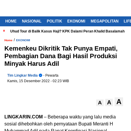
HOME
NASIONAL
POLITIK
EKONOMI
MEGAPOLITAN
LIF
Uhud Tour di Balik Kasus Haji? KPK Dalami Peran Khalid Basalamah
/
Home
EKONOMI
Kemenkeu Dikritik Tak Punya Empati,
Pembagian Dana Bagi Hasil Produksi
Minyak Harus Adil
Tim Lingkar Media
- Pewarta
Kamis, 15 Desember 2022
- 02:23 WIB
A
A
A
LINGKARIN.COM
– Beberapa waktu yang lalu media
sosial dihebohkan oleh pernyataan Bupati Meranti H
Muhammad Adil pada Rapat Koordinasi Nasional