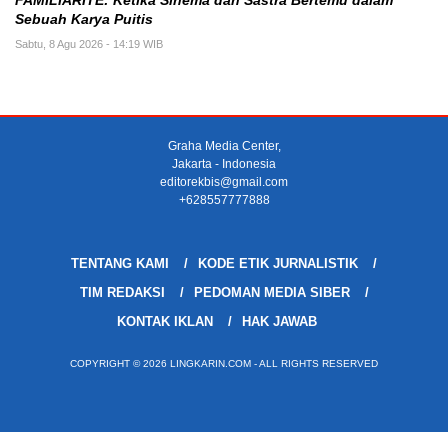
FAMILIARITÉ: Ketika Sinema dan Sastra Bertemu dalam
Sebuah Karya Puitis
Sabtu, 8 Agu 2026 - 14:19 WIB
Graha Media Center,
Jakarta - Indonesia
editorekbis@gmail.com
+628557777888
TENTANG KAMI
KODE ETIK JURNALISTIK
TIM REDAKSI
PEDOMAN MEDIA SIBER
KONTAK IKLAN
HAK JAWAB
COPYRIGHT © 2026 LINGKARIN.COM - ALL RIGHTS RESERVED