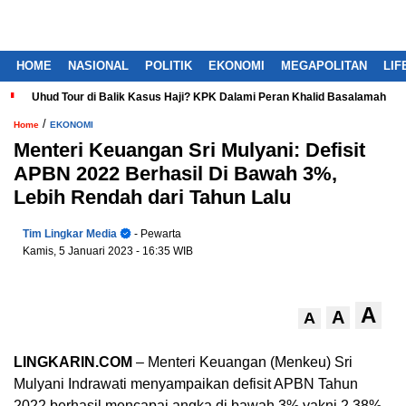
HOME
NASIONAL
POLITIK
EKONOMI
MEGAPOLITAN
LIF
Uhud Tour di Balik Kasus Haji? KPK Dalami Peran Khalid Basalamah
/
Home
EKONOMI
Menteri Keuangan Sri Mulyani: Defisit
APBN 2022 Berhasil Di Bawah 3%,
Lebih Rendah dari Tahun Lalu
Tim Lingkar Media
- Pewarta
Kamis, 5 Januari 2023
- 16:35 WIB
A
A
A
LINGKARIN.COM
– Menteri Keuangan (Menkeu) Sri
Mulyani Indrawati menyampaikan defisit APBN Tahun
2022 berhasil mencapai angka di bawah 3% yakni 2,38%,