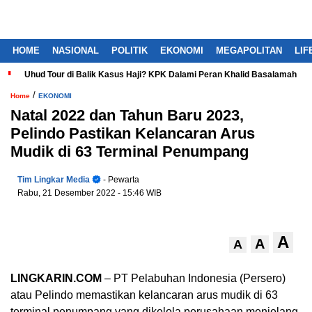
HOME
NASIONAL
POLITIK
EKONOMI
MEGAPOLITAN
LIF
Uhud Tour di Balik Kasus Haji? KPK Dalami Peran Khalid Basalamah
/
Home
EKONOMI
Natal 2022 dan Tahun Baru 2023,
Pelindo Pastikan Kelancaran Arus
Mudik di 63 Terminal Penumpang
Tim Lingkar Media
- Pewarta
Rabu, 21 Desember 2022
- 15:46 WIB
A
A
A
LINGKARIN.COM
– PT Pelabuhan Indonesia (Persero)
atau Pelindo memastikan kelancaran arus mudik di 63
terminal penumpang yang dikelola perusahaan menjelang