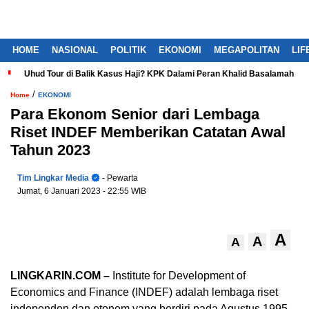
HOME
NASIONAL
POLITIK
EKONOMI
MEGAPOLITAN
LIF
Uhud Tour di Balik Kasus Haji? KPK Dalami Peran Khalid Basalamah
/
Home
EKONOMI
Para Ekonom Senior dari Lembaga
Riset INDEF Memberikan Catatan Awal
Tahun 2023
Tim Lingkar Media
- Pewarta
Jumat, 6 Januari 2023
- 22:55 WIB
A
A
A
LINGKARIN.COM –
Institute for Development of
Economics and Finance (INDEF) adalah lembaga riset
independen dan otonom yang berdiri pada Agustus 1995