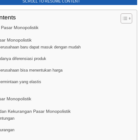
SCROLL TO RESUME CONTENT
ntents
 Pasar Monopolistik
asar Monopolistik
Perusahaan baru dapat masuk dengan mudah
Adanya diferensiasi produk
Perusahaan bisa menentukan harga
Permintaan yang elastis
ar Monopolistik
dan Kekurangan Pasar Monopolistik
ntungan
urangan