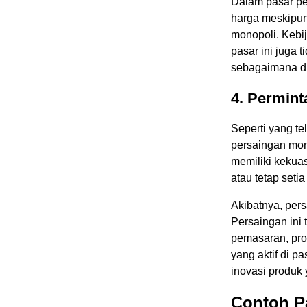
Dalam pasar pe
harga meskipun 
monopoli. Kebi
pasar ini juga
sebagaimana d
4. Permint
Seperti yang te
persaingan mon
memiliki kekua
atau tetap set
Akibatnya, pers
Persaingan ini 
pemasaran, pro
yang aktif di pa
inovasi produk
Contoh P