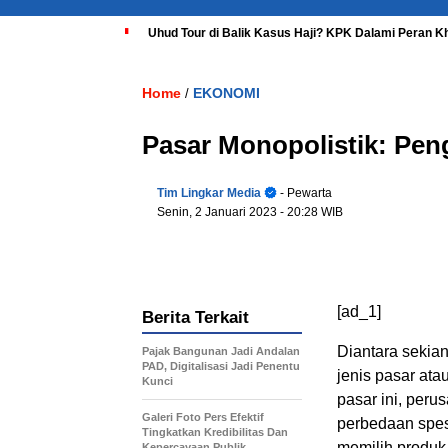
Uhud Tour di Balik Kasus Haji? KPK Dalami Peran K
Home
EKONOMI
/
Pasar Monopolistik: Peng
Tim Lingkar Media
- Pewarta
Senin, 2 Januari 2023
- 20:28 WIB
[ad_1]
Berita Terkait
Diantara sekian
Pajak Bangunan Jadi Andalan
PAD, Digitalisasi Jadi Penentu
jenis pasar ata
Kunci
pasar ini, per
Galeri Foto Pers Efektif
perbedaan spes
Tingkatkan Kredibilitas Dan
memilih produk
Kepercayaan Publik