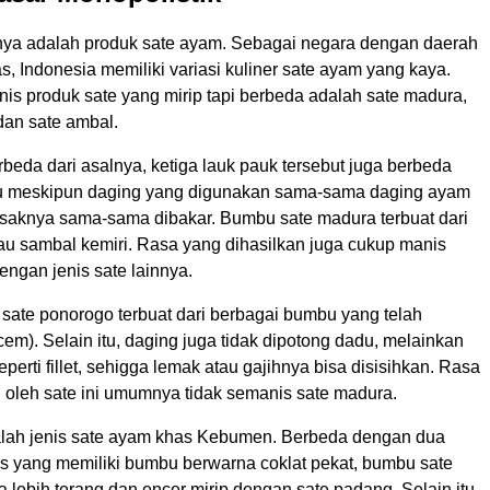
ya adalah produk sate ayam. Sebagai negara dengan daerah
s, Indonesia memiliki variasi kuliner sate ayam yang kaya.
enis produk sate yang mirip tapi berbeda adalah sate madura,
dan sate ambal.
beda dari asalnya, ketiga lauk pauk tersebut juga berbeda
bu meskipun daging yang digunakan sama-sama daging ayam
aknya sama-sama dibakar. Bumbu sate madura terbuat dari
au sambal kemiri. Rasa yang dihasilkan juga cukup manis
ngan jenis sate lainnya.
ate ponorogo terbuat dari berbagai bumbu yang telah
em). Selain itu, daging juga tidak dipotong dadu, melainkan
s seperti fillet, sehigga lemak atau gajihnya bisa disisihkan. Rasa
n oleh sate ini umumnya tidak semanis sate madura.
lah jenis sate ayam khas Kebumen. Berbeda dengan dua
tas yang memiliki bumbu berwarna coklat pekat, bumbu sate
lebih terang dan encer mirip dengan sate padang. Selain itu,