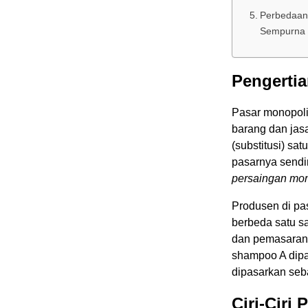
Perbedaan 
Sempurna
Pengertia
Pasar monopoli
barang dan jasa
(substitusi) sa
pasarnya sendir
persaingan mon
Produsen di pa
berbeda satu s
dan pemasarann
shampoo A dip
dipasarkan seba
Ciri-Ciri