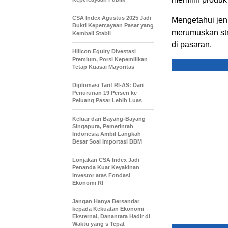
CSA Index Agustus 2025 Jadi
Mengetahui jen
Bukti Kepercayaan Pasar yang
merumuskan str
Kembali Stabil
di pasaran.
Hillcon Equity Divestasi
Premium, Porsi Kepemilikan
Tetap Kuasai Mayoritas
Diplomasi Tarif RI-AS: Dari
Penurunan 19 Persen ke
Peluang Pasar Lebih Luas
Keluar dari Bayang-Bayang
Singapura, Pemerintah
Indonesia Ambil Langkah
Besar Soal Importasi BBM
Lonjakan CSA Index Jadi
Penanda Kuat Keyakinan
Investor atas Fondasi
Ekonomi RI
Jangan Hanya Bersandar
kepada Kekuatan Ekonomi
Eksternal, Danantara Hadir di
Waktu yang s Tepat