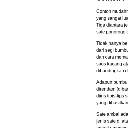
Contoh mudahn
yang sangat lua
Tiga diantara j
sate ponorogo 
Tidak hanya ber
dari segi bum
dan cara memas
saus kacang at
dibandingkan de
Adapun bumbu s
direndam (dibac
diiris tipis-tip
yang dihasilka
Sate ambal ada
jenis sate di a
ambal umumnya 