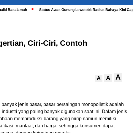
halid Basalamah
Status Awas Gunung Lewotobi: Radius Bahaya Kini Cap
ertian, Ciri-Ciri, Contoh
A
A
A
 banyak jenis pasar, pasar persaingan monopolistik adalah
u industri yang paling banyak digunakan saat ini. Dalam jenis
usahaan memproduksi barang yang mirip namun memiliki
ifikasi, manfaat, dan harga, sehingga konsumen dapat
 sesuai dengan keinginan mereka.