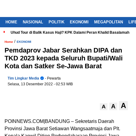
HOME
NASIONAL
POLITIK
EKONOMI
MEGAPOLITAN
LIF
Uhud Tour di Balik Kasus Haji? KPK Dalami Peran Khalid Basalamah
/
Home
EKONOMI
Pemdaprov Jabar Serahkan DIPA dan
TKD 2023 kepada Seluruh Bupati/Wali
Kota dan Satker Se-Jawa Barat
Tim Lingkar Media
- Pewarta
Selasa, 13 Desember 2022
- 02:53 WIB
A
A
A
POINNEWS.COM|BANDUNG – Sekretaris Daerah
Provinsi Jawa Barat Setiawan Wangsaatmaja dan Plt.
Kepala Kanwil Ditjen Perbendaharaan Provinsi Jawa