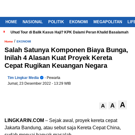
HOME
NASIONAL
POLITIK
EKONOMI
MEGAPOLITAN
LIF
Uhud Tour di Balik Kasus Haji? KPK Dalami Peran Khalid Basalamah
/
Home
EKONOMI
Salah Satunya Komponen Biaya Bunga,
Inilah 4 Alasan Kuat Proyek Kereta
Cepat Rugikan Keuangan Negara
Tim Lingkar Media
- Pewarta
Jumat, 23 Desember 2022
- 13:29 WIB
A
A
A
LINGKARIN.COM
– Sejak awal, proyek kereta cepat
Jakarta Bandung, atau sebut saja Kereta Cepat China,
sudah menuai banyak masalah.