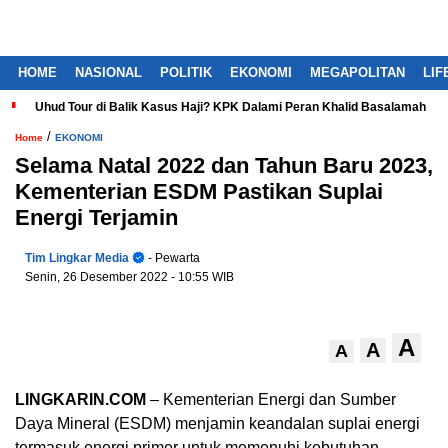
HOME
NASIONAL
POLITIK
EKONOMI
MEGAPOLITAN
LIF
Uhud Tour di Balik Kasus Haji? KPK Dalami Peran Khalid Basalamah
/
Home
EKONOMI
Selama Natal 2022 dan Tahun Baru 2023,
Kementerian ESDM Pastikan Suplai
Energi Terjamin
Tim Lingkar Media
- Pewarta
Senin, 26 Desember 2022
- 10:55 WIB
A
A
A
LINGKARIN.COM
– Kementerian Energi dan Sumber
Daya Mineral (ESDM) menjamin keandalan suplai energi
termasuk energi primer untuk memenuhi kebutuhan