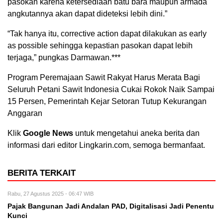
pasokan karena ketersediaan batu bara maupun armada
angkutannya akan dapat dideteksi lebih dini.”
“Tak hanya itu, corrective action dapat dilakukan as early
as possible sehingga kepastian pasokan dapat lebih
terjaga,” pungkas Darmawan.***
Program Peremajaan Sawit Rakyat Harus Merata Bagi
Seluruh Petani Sawit Indonesia Cukai Rokok Naik Sampai
15 Persen, Pemerintah Kejar Setoran Tutup Kekurangan
Anggaran
Klik
Google News
untuk mengetahui aneka berita dan
informasi dari editor Lingkarin.com, semoga bermanfaat.
BERITA TERKAIT
Rabu, 27 Agustus 2025 - 06:47 WIB
Pajak Bangunan Jadi Andalan PAD, Digitalisasi Jadi Penentu
Kunci