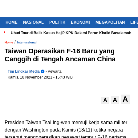
HOME
NASIONAL
POLITIK
EKONOMI
MEGAPOLITAN
LIF
Uhud Tour di Balik Kasus Haji? KPK Dalami Peran Khalid Basalamah
/
Home
Internasional
Taiwan Operasikan F-16 Baru yang
Canggih di Tengah Ancaman China
Tim Lingkar Media
- Pewarta
Kamis, 18 November 2021
- 15:43 WIB
A
A
A
Presiden Taiwan Tsai Ing-wen memuji kerja sama militer
dengan Washington pada Kamis (18/11) ketika negara
tersebut mengoperasikan pesawat tempur F-16 pertama