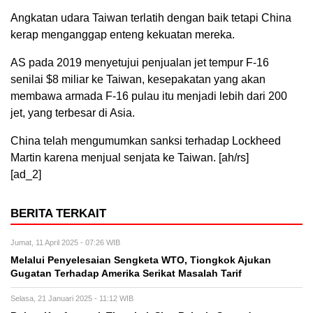
Angkatan udara Taiwan terlatih dengan baik tetapi China
kerap menganggap enteng kekuatan mereka.
AS pada 2019 menyetujui penjualan jet tempur F-16
senilai $8 miliar ke Taiwan, kesepakatan yang akan
membawa armada F-16 pulau itu menjadi lebih dari 200
jet, yang terbesar di Asia.
China telah mengumumkan sanksi terhadap Lockheed
Martin karena menjual senjata ke Taiwan. [ah/rs]
[ad_2]
BERITA TERKAIT
Jumat, 11 April 2025 - 07:26 WIB
Melalui Penyelesaian Sengketa WTO, Tiongkok Ajukan
Gugatan Terhadap Amerika Serikat Masalah Tarif
Selasa, 21 Januari 2025 - 11:12 WIB