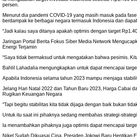
persen.
Menurut dia pandemi COVID-19 yang masih masuk pada fase pe
berdampak ke berbagai negara termasuk Indonesia dan dapat
“Jadi kalau saya ditanya apakah optimis dengan target Rp1.400
Jaringan Portal Berita Fokus Siber Media Network Menguca
Energi Terjamin
“Saya tidak bermaksud untuk mengatakan bahwa pesimis. Kita ha
Bahlil Lahadalia mengungkapkan untuk dapat mencapai target t
Apabila Indonesia selama tahun 2023 mampu menjaga stabilit
Jelang Hari Natal 2022 dan Tahun Baru 2023, Harga Cabai d
Rugikan Keuangan Negara
“Tapi begitu stabilitas kita tidak dijaga dengan baik bukan t
Untuk itu saat ini pihaknya sedang membahas strategi-strategi
Ia menambahkan pihaknya juga optimis dapat mencapai target 
Nikel Sudah Dikuasai Cina, Presiden Jokowi Baru Hentikan E