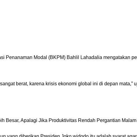
asi Penanaman Modal (BKPM) Bahlil Lahadalia mengatakan penc
sangat berat, karena krisis ekonomi global ini di depan mata,” 
h Besar, Apalagi Jika Produktivitas Rendah Pergantian Malam
liun yang diberikan Presiden Joko widodo itu adalah syarat ag