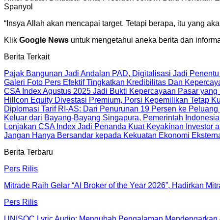
Spanyol
“Insya Allah akan mencapai target. Tetapi berapa, itu yang a
Klik
Google News
untuk mengetahui aneka berita dan informa
Berita Terkait
Pajak Bangunan Jadi Andalan PAD, Digitalisasi Jadi Penentu
Galeri Foto Pers Efektif Tingkatkan Kredibilitas Dan Kepercay
CSA Index Agustus 2025 Jadi Bukti Kepercayaan Pasar yang 
Hillcon Equity Divestasi Premium, Porsi Kepemilikan Tetap K
Diplomasi Tarif RI-AS: Dari Penurunan 19 Persen ke Peluang
Keluar dari Bayang-Bayang Singapura, Pemerintah Indonesia
Lonjakan CSA Index Jadi Penanda Kuat Keyakinan Investor a
Jangan Hanya Bersandar kepada Kekuatan Ekonomi Eksternal
Berita Terbaru
Pers Rilis
Mitrade Raih Gelar “AI Broker of the Year 2026”, Hadirkan Mit
Pers Rilis
UNISOC Lyric Audio: Mengubah Pengalaman Mendengarkan 