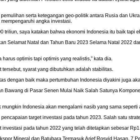
mulihan serta ketegangan geo-politik antara Rusia dan Ukrai
 mempengaruhi angka investasi.
 triliun, saya katakan bahwa ekonomi Indonesia itu baik tapi ek
pkan Selamat Natal dan Tahun Baru 2023 Selama Natal 2022 d
rus optimis tapi optimis yang realistis,” kata dia.
ersebut, syarat yang dibutuhkan adalah stabilitas.
as dengan baik maka pertumbuhan Indonesia diyakini juga aka
an Bawang di Pasar Senen Mulai Naik Salah Satunya Komponen
idak mungkin Indonesia akan mengalami nasib yang sama seperti 
 pencapaian target investasi pada tahun 2023. Salah satu strate
investasi pada tahun 2022 yang telah ditetapkan sebesar Rp1.2
kspor Mineral dan Batubara Termasuk Arief Rosyid Hasan, 7 Pe