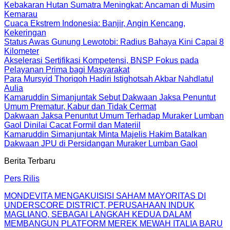
Kebakaran Hutan Sumatra Meningkat: Ancaman di Musim
Kemarau
Cuaca Ekstrem Indonesia: Banjir, Angin Kencang,
Kekeringan
Status Awas Gunung Lewotobi: Radius Bahaya Kini Capai 8
Kilometer
Akselerasi Sertifikasi Kompetensi, BNSP Fokus pada
Pelayanan Prima bagi Masyarakat
Para Mursyid Thoriqoh Hadiri Istighotsah Akbar Nahdlatul
Aulia
Kamaruddin Simanjuntak Sebut Dakwaan Jaksa Penuntut
Umum Prematur, Kabur dan Tidak Cermat
Dakwaan Jaksa Penuntut Umum Terhadap Muraker Lumban
Gaol Dinilai Cacat Formil dan Materiil
Kamaruddin Simanjuntak Minta Majelis Hakim Batalkan
Dakwaan JPU di Persidangan Muraker Lumban Gaol
Berita Terbaru
Pers Rilis
MONDEVITA MENGAKUISISI SAHAM MAYORITAS DI
UNDERSCORE DISTRICT, PERUSAHAAN INDUK
MAGLIANO, SEBAGAI LANGKAH KEDUA DALAM
MEMBANGUN PLATFORM MEREK MEWAH ITALIA BARU