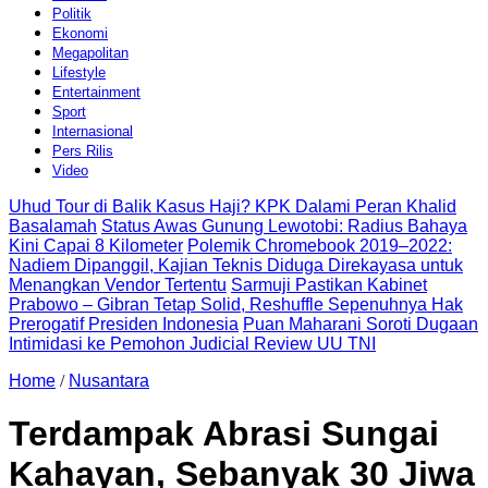
Politik
Ekonomi
Megapolitan
Lifestyle
Entertainment
Sport
Internasional
Pers Rilis
Video
Uhud Tour di Balik Kasus Haji? KPK Dalami Peran Khalid
Basalamah
Status Awas Gunung Lewotobi: Radius Bahaya
Kini Capai 8 Kilometer
Polemik Chromebook 2019–2022:
Nadiem Dipanggil, Kajian Teknis Diduga Direkayasa untuk
Menangkan Vendor Tertentu
Sarmuji Pastikan Kabinet
Prabowo – Gibran Tetap Solid, Reshuffle Sepenuhnya Hak
Prerogatif Presiden Indonesia
Puan Maharani Soroti Dugaan
Intimidasi ke Pemohon Judicial Review UU TNI
Home
/
Nusantara
Terdampak Abrasi Sungai
Kahayan, Sebanyak 30 Jiwa