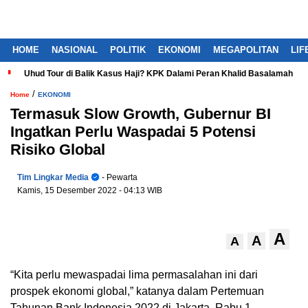
HOME
NASIONAL
POLITIK
EKONOMI
MEGAPOLITAN
LIF
Uhud Tour di Balik Kasus Haji? KPK Dalami Peran Khalid Basalamah
/
Home
EKONOMI
Termasuk Slow Growth, Gubernur BI
Ingatkan Perlu Waspadai 5 Potensi
Risiko Global
Tim Lingkar Media
- Pewarta
Kamis, 15 Desember 2022
- 04:13 WIB
A
A
A
“Kita perlu mewaspadai lima permasalahan ini dari
prospek ekonomi global,” katanya dalam Pertemuan
Tahunan Bank Indonesia 2022 di Jakarta, Rabu 1