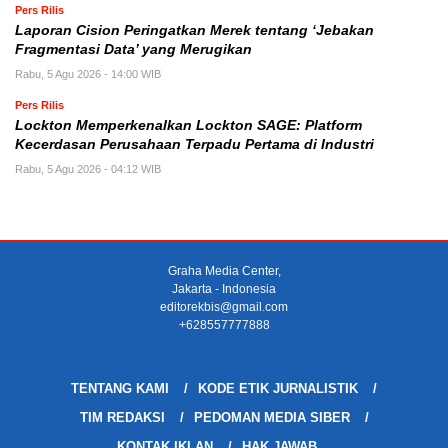
Pers Rilis
Laporan Cision Peringatkan Merek tentang ‘Jebakan
Fragmentasi Data’ yang Merugikan
Rabu, 5 Agu 2026 - 14:00 WIB
Pers Rilis
Lockton Memperkenalkan Lockton SAGE: Platform
Kecerdasan Perusahaan Terpadu Pertama di Industri
Rabu, 5 Agu 2026 - 04:12 WIB
Graha Media Center,
Jakarta - Indonesia
editorekbis@gmail.com
+628557777888
TENTANG KAMI
KODE ETIK JURNALISTIK
TIM REDAKSI
PEDOMAN MEDIA SIBER
KONTAK IKLAN
HAK JAWAB