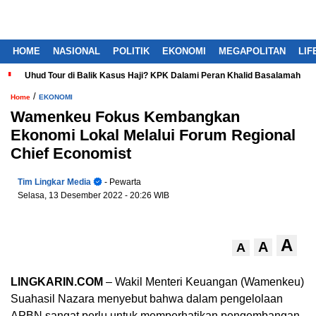
HOME
NASIONAL
POLITIK
EKONOMI
MEGAPOLITAN
LIF
Uhud Tour di Balik Kasus Haji? KPK Dalami Peran Khalid Basalamah
/
Home
EKONOMI
Wamenkeu Fokus Kembangkan
Ekonomi Lokal Melalui Forum Regional
Chief Economist
Tim Lingkar Media
- Pewarta
Selasa, 13 Desember 2022
- 20:26 WIB
A
A
A
LINGKARIN.COM
– Wakil Menteri Keuangan (Wamenkeu)
Suahasil Nazara menyebut bahwa dalam pengelolaan
APBN sangat perlu untuk memperhatikan pengembangan