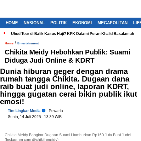
HOME
NASIONAL
POLITIK
EKONOMI
MEGAPOLITAN
LIF
Uhud Tour di Balik Kasus Haji? KPK Dalami Peran Khalid Basalamah
/
Home
Entertainment
Chikita Meidy Hebohkan Publik: Suami
Diduga Judi Online & KDRT
Dunia hiburan geger dengan drama
rumah tangga Chikita. Dugaan dana
raib buat judi online, laporan KDRT,
hingga gugatan cerai bikin publik ikut
emosi!
Tim Lingkar Media
- Pewarta
Senin, 14 Juli 2025
- 13:39 WIB
Chikita Meidy Bongkar Dugaan Suami Hamburkan Rp160 Juta Buat Judol.
(Instagram.com @chikitameidy)