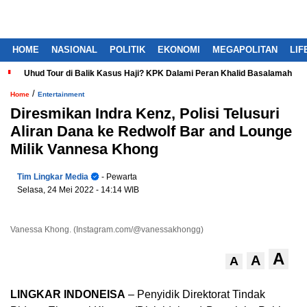
HOME
NASIONAL
POLITIK
EKONOMI
MEGAPOLITAN
LIF
Uhud Tour di Balik Kasus Haji? KPK Dalami Peran Khalid Basalamah
/
Home
Entertainment
Diresmikan Indra Kenz, Polisi Telusuri
Aliran Dana ke Redwolf Bar and Lounge
Milik Vannesa Khong
Tim Lingkar Media
- Pewarta
Selasa, 24 Mei 2022
- 14:14 WIB
Vanessa Khong. (Instagram.com/@vanessakhongg)
A
A
A
LINGKAR INDONEISA
– Penyidik Direktorat Tindak