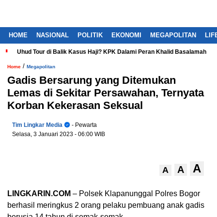
HOME
NASIONAL
POLITIK
EKONOMI
MEGAPOLITAN
LIF
Uhud Tour di Balik Kasus Haji? KPK Dalami Peran Khalid Basalamah
/
Home
Megapolitan
Gadis Bersarung yang Ditemukan
Lemas di Sekitar Persawahan, Ternyata
Korban Kekerasan Seksual
Tim Lingkar Media
- Pewarta
Selasa, 3 Januari 2023
- 06:00 WIB
A
A
A
LINGKARIN.COM
– Polsek Klapanunggal Polres Bogor
berhasil meringkus 2 orang pelaku pembuang anak gadis
berusia 14 tahun di semak-semak.