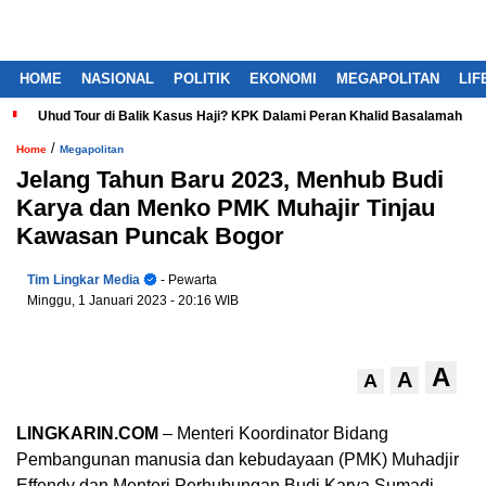
HOME
NASIONAL
POLITIK
EKONOMI
MEGAPOLITAN
LIF
Uhud Tour di Balik Kasus Haji? KPK Dalami Peran Khalid Basalamah
/
Home
Megapolitan
Jelang Tahun Baru 2023, Menhub Budi
Karya dan Menko PMK Muhajir Tinjau
Kawasan Puncak Bogor
Tim Lingkar Media
- Pewarta
Minggu, 1 Januari 2023
- 20:16 WIB
A
A
A
LINGKARIN.COM
– Menteri Koordinator Bidang
Pembangunan manusia dan kebudayaan (PMK) Muhadjir
Effendy dan Menteri Perhubungan Budi Karya Sumadi