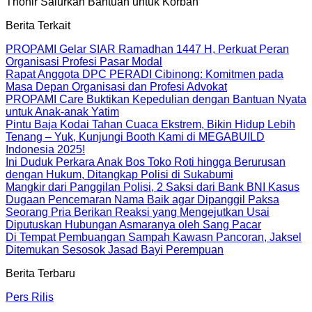
Thohir Salurkan Bantuan untuk Korban
Berita Terkait
PROPAMI Gelar SIAR Ramadhan 1447 H, Perkuat Peran
Organisasi Profesi Pasar Modal
Rapat Anggota DPC PERADI Cibinong: Komitmen pada
Masa Depan Organisasi dan Profesi Advokat
PROPAMI Care Buktikan Kepedulian dengan Bantuan Nyata
untuk Anak-anak Yatim
Pintu Baja Kodai Tahan Cuaca Ekstrem, Bikin Hidup Lebih
Tenang – Yuk, Kunjungi Booth Kami di MEGABUILD
Indonesia 2025!
Ini Duduk Perkara Anak Bos Toko Roti hingga Berurusan
dengan Hukum, Ditangkap Polisi di Sukabumi
Mangkir dari Panggilan Polisi, 2 Saksi dari Bank BNI Kasus
Dugaan Pencemaran Nama Baik agar Dipanggil Paksa
Seorang Pria Berikan Reaksi yang Mengejutkan Usai
Diputuskan Hubungan Asmaranya oleh Sang Pacar
Di Tempat Pembuangan Sampah Kawasn Pancoran, Jaksel
Ditemukan Sesosok Jasad Bayi Perempuan
Berita Terbaru
Pers Rilis