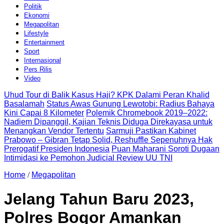
Politik
Ekonomi
Megapolitan
Lifestyle
Entertainment
Sport
Internasional
Pers Rilis
Video
Uhud Tour di Balik Kasus Haji? KPK Dalami Peran Khalid
Basalamah
Status Awas Gunung Lewotobi: Radius Bahaya
Kini Capai 8 Kilometer
Polemik Chromebook 2019–2022:
Nadiem Dipanggil, Kajian Teknis Diduga Direkayasa untuk
Menangkan Vendor Tertentu
Sarmuji Pastikan Kabinet
Prabowo – Gibran Tetap Solid, Reshuffle Sepenuhnya Hak
Prerogatif Presiden Indonesia
Puan Maharani Soroti Dugaan
Intimidasi ke Pemohon Judicial Review UU TNI
Home
/
Megapolitan
Jelang Tahun Baru 2023,
Polres Bogor Amankan