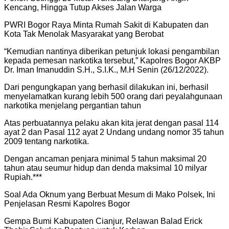
Kencang, Hingga Tutup Akses Jalan Warga
PWRI Bogor Raya Minta Rumah Sakit di Kabupaten dan
Kota Tak Menolak Masyarakat yang Berobat
“Kemudian nantinya diberikan petunjuk lokasi pengambilan
kepada pemesan narkotika tersebut,” Kapolres Bogor AKBP
Dr. Iman Imanuddin S.H., S.I.K., M.H Senin (26/12/2022).
Dari pengungkapan yang berhasil dilakukan ini, berhasil
menyelamatkan kurang lebih 500 orang dari peyalahgunaan
narkotika menjelang pergantian tahun
Atas perbuatannya pelaku akan kita jerat dengan pasal 114
ayat 2 dan Pasal 112 ayat 2 Undang undang nomor 35 tahun
2009 tentang narkotika.
Dengan ancaman penjara minimal 5 tahun maksimal 20
tahun atau seumur hidup dan denda maksimal 10 milyar
Rupiah.***
Soal Ada Oknum yang Berbuat Mesum di Mako Polsek, Ini
Penjelasan Resmi Kapolres Bogor
Gempa Bumi Kabupaten Cianjur, Relawan Balad Erick