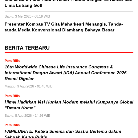
Lima Lubang Golf
Sabtu, 3 Mei 2025 - 08:19 WIB
Presenter Kompas TV Gita Maharkesri Menangis, Tanda-
tanda Media Konvensional Diambang Bahaya Ɓesar
BERITA TERBARU
Pers Rilis
16th Worldwide Chinese Life Insurance Congress &
International Dragon Award (IDA) Annual Conference 2026
Resmi Digelar
Minggu, 9 Agu 2026 - 01:45 WIB
Pers Rilis
Himel Hadirkan Visi Hunian Modern melalui Kampanye Global
“Dream Home”
Sabtu, 8 Agu 2026 - 14:26 WIB
Pers Rilis
FAMILIARITÉ: Ketika Sinema dan Sastra Bertemu dalam
Sebuah Karya Puitis