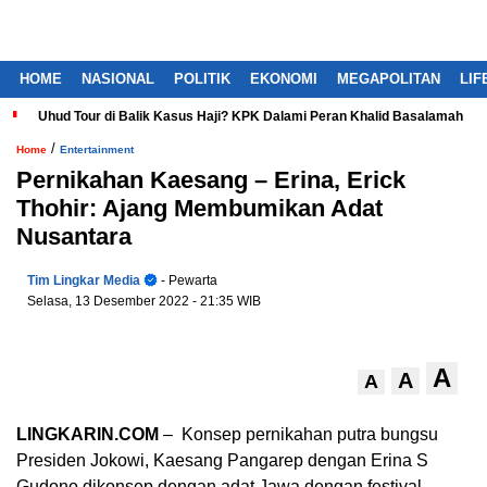
HOME
NASIONAL
POLITIK
EKONOMI
MEGAPOLITAN
LIF
Uhud Tour di Balik Kasus Haji? KPK Dalami Peran Khalid Basalamah
/
Home
Entertainment
Pernikahan Kaesang – Erina, Erick
Thohir: Ajang Membumikan Adat
Nusantara
Tim Lingkar Media
- Pewarta
Selasa, 13 Desember 2022
- 21:35 WIB
A
A
A
LINGKARIN.COM
– Konsep pernikahan putra bungsu
Presiden Jokowi, Kaesang Pangarep dengan Erina S
Gudono dikonsep dengan adat Jawa dengan festival