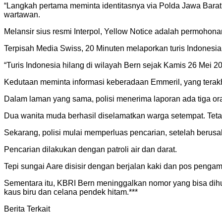
“Langkah pertama meminta identitasnya via Polda Jawa Barat u
wartawan.
Melansir sius resmi Interpol, Yellow Notice adalah permoho
Terpisah Media Swiss, 20 Minuten melaporkan turis Indonesia 
“Turis Indonesia hilang di wilayah Bern sejak Kamis 26 Mei 2
Kedutaan meminta informasi keberadaan Emmeril, yang terakhir t
Dalam laman yang sama, polisi menerima laporan ada tiga o
Dua wanita muda berhasil diselamatkan warga setempat. Tetapi
Sekarang, polisi mulai memperluas pencarian, setelah berusaha 
Pencarian dilakukan dengan patroli air dan darat.
Tepi sungai Aare disisir dengan berjalan kaki dan pos pengam
Sementara itu, KBRI Bern meninggalkan nomor yang bisa dihu
kaus biru dan celana pendek hitam.***
Berita Terkait