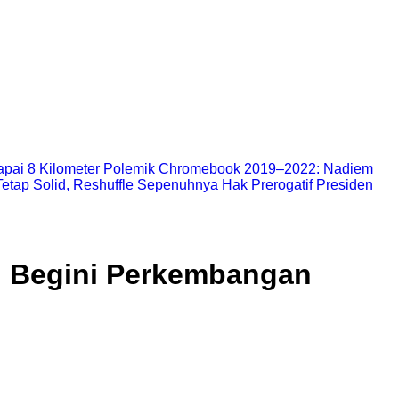
pai 8 Kilometer
Polemik Chromebook 2019–2022: Nadiem
etap Solid, Reshuffle Sepenuhnya Hak Prerogatif Presiden
s, Begini Perkembangan