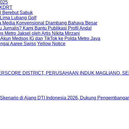
2025
& KDRT
ol Berebut Sabuk
 Lima Lubang Golf
da Media Konvensional Diambang Bahaya Ɓesar
u Jurnalis? Kami Bantu Publikasi Profil Anda!
 Metro Jaksel oleh Artis Nikita Mirzani
Akun Medsos IG dan TikTok ke Polda Metro Jaya
ngai Aaree Swiss
Yellow Notice
DERSCORE DISTRICT, PERUSAHAAN INDUK MAGLIANO, 
Skenario di Ajang DTI Indonesia 2026, Dukung Pengembangan 