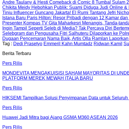
Andre Taulany & Hesti Comeback di Comic 8 Tumbal Sulam 
Chikita Meidy Hebohkan Publik: Suami Diduga Judi Online 
Tinju Influencer Guncang Jakarta! El Rumi Tantang Jefri Nich
Istana Baru Paris Hilton: Resor Pribadi dengan 12 Kamar dan
Presenter Kompas TV Gita Maharkesri Menangis, Tanda-tan
Ingin Tampil Seperti Seleb di Media? Tak Percaya Diri Bertem
Selebgram dan Pengusaha Fitri Salhuteru Dilaporkan ke Polres
Dugaan Pencemaran Nama Baik, Artis Olla Ramlan Laporkan 
Tag :
Dedi Prasetyo
Emmeril Kahn Mumtadz
Ridwan Kamil
Su
Berita Terbaru
Pers Rilis
MONDEVITA MENGAKUISISI SAHAM MAYORITAS DI UN
PLATFORM MEREK MEWAH ITALIA BARU
Pers Rilis
HIKSEMI Tampilkan Solusi Penyimpanan Data untuk Seluruh 
Pers Rilis
Huawei Jadi Mitra bagi Ajang GSMA M360 ASEAN 2026
Pers Rilis