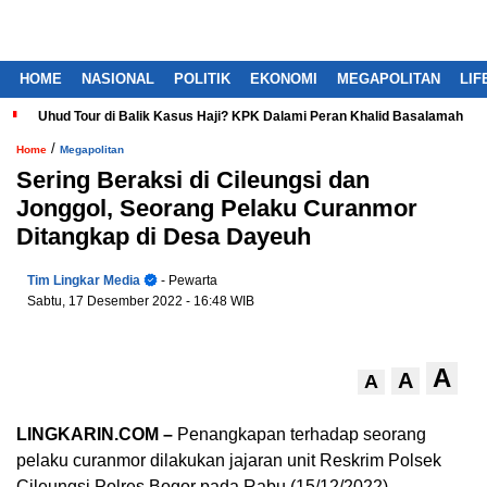
HOME
NASIONAL
POLITIK
EKONOMI
MEGAPOLITAN
LIF
Uhud Tour di Balik Kasus Haji? KPK Dalami Peran Khalid Basalamah
/
Home
Megapolitan
Sering Beraksi di Cileungsi dan
Jonggol, Seorang Pelaku Curanmor
Ditangkap di Desa Dayeuh
Tim Lingkar Media
- Pewarta
Sabtu, 17 Desember 2022
- 16:48 WIB
A
A
A
LINGKARIN.COM –
Penangkapan terhadap seorang
pelaku curanmor dilakukan jajaran unit Reskrim Polsek
Cileungsi Polres Bogor pada Rabu (15/12/2022).